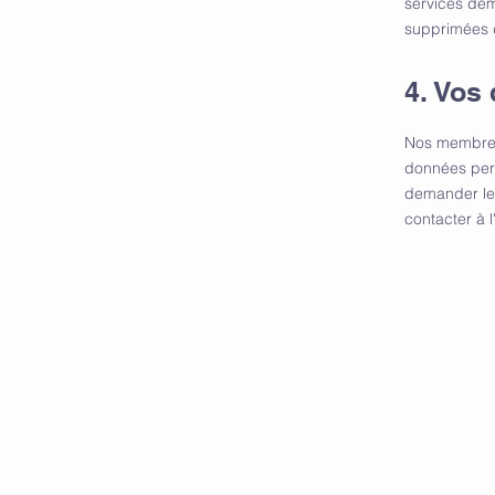
services dem
supprimées 
4. Vos 
Nos membres 
données pers
demander leu
contacter à l