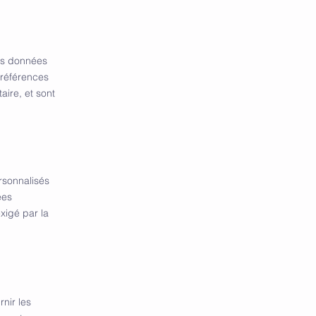
es données
 préférences
ire, et sont
rsonnalisés
ées
xigé par la
nir les